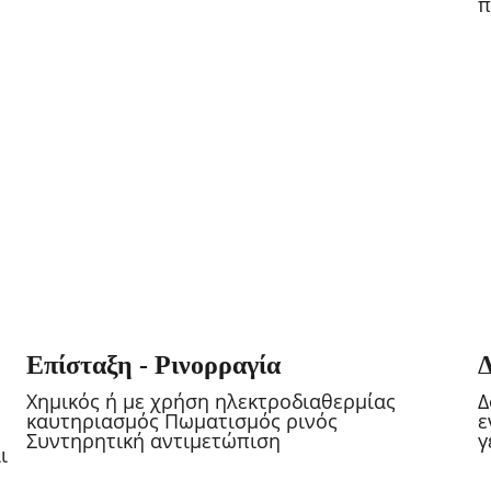
π
Επίσταξη - Ρινορραγία
Δ
Χημικός ή με χρήση ηλεκτροδιαθερμίας 
Δ
καυτηριασμός Πωματισμός ρινός 
ε
Συντηρητική αντιμετώπιση
γ
ι 